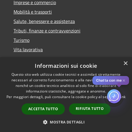
Imprese e commercio
Mobilità e trasporti
Salute, benessere e assistenza
Tributi, finanze e contravvenzioni
Turismo
Vita lavorativa
×
Informazioni sui cookie
NOVITÀ
Questo sito web utilizza cookie tecnici e assimilati strettamente
Notizie
necessari al corretto funzionamento e alla navigazione del sito,
✕
Chatta con me
nonché un cookie tecnico analitico al solo fine di elaborare
Comunicati
informazioni statistiche, aggregate e anonime.
Avvisi
Per maggiori dettagli, può consultare la cookie policy al seguente
link
RIFIUTA TUTTO
ACCETTA TUTTO
VIVERE IL COMUNE
MOSTRA DETTAGLI
Eventi