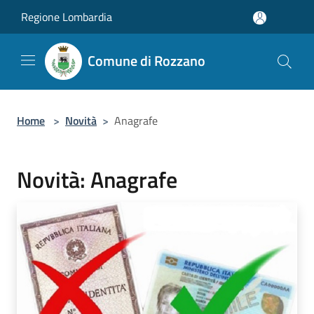
Salta al contenuto principale
Regione Lombardia
Comune di Rozzano
Home
>
Novità
>
Anagrafe
Novità: Anagrafe