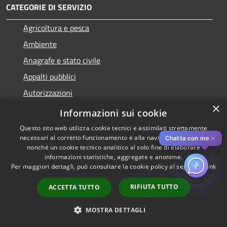
CATEGORIE DI SERVIZIO
Agricoltura e pesca
Ambiente
Anagrafe e stato civile
Appalti pubblici
Autorizzazioni
×
Catasto e urbanistica
Informazioni sui cookie
Cultura e tempo libero
Questo sito web utilizza cookie tecnici e assimilati strettamente
necessari al corretto funzionamento e alla navigazione del sito,
✕
Chatta con me
Educazione e formazione
nonché un cookie tecnico analitico al solo fine di elaborare
informazioni statistiche, aggregate e anonime.
Per maggiori dettagli, può consultare la cookie policy al seguente
link
RIFIUTA TUTTO
ACCETTA TUTTO
Giustizia e sicurezza pubblica
Imprese e commercio
MOSTRA DETTAGLI
Mobilità e trasporti