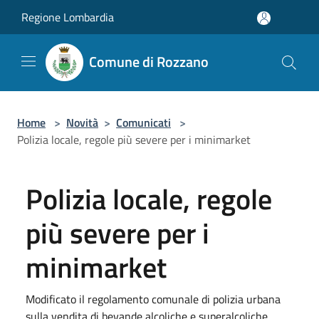
Salta al contenuto principale
Regione Lombardia
Comune di Rozzano
Home
>
Novità
>
Comunicati
>
Polizia locale, regole più severe per i minimarket
Polizia locale, regole
più severe per i
minimarket
Modificato il regolamento comunale di polizia urbana
sulla vendita di bevande alcoliche e superalcoliche