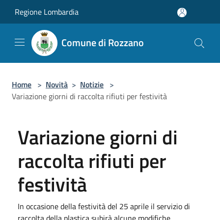
Salta al contenuto principale
Regione Lombardia
Comune di Rozzano
Home
>
Novità
>
Notizie
>
Variazione giorni di raccolta rifiuti per festività
Variazione giorni di
raccolta rifiuti per
festività
In occasione della festività del 25 aprile il servizio di
raccolta della plastica subirà alcune modifiche