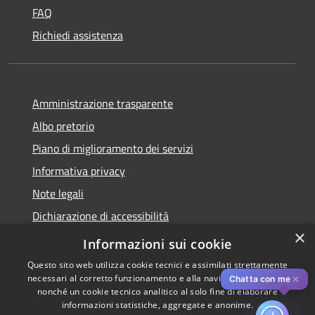
FAQ
Richiedi assistenza
Amministrazione trasparente
Albo pretorio
Piano di miglioramento dei servizi
Informativa privacy
Note legali
Dichiarazione di accessibilità
×
Obiettivi di accessibilità per l'anno 2025
Informazioni sui cookie
Questo sito web utilizza cookie tecnici e assimilati strettamente
necessari al corretto funzionamento e alla navigazione del sito,
✕
Chatta con me
nonché un cookie tecnico analitico al solo fine di elaborare
informazioni statistiche, aggregate e anonime.
RSS
Copyright © 2026 • Comune di