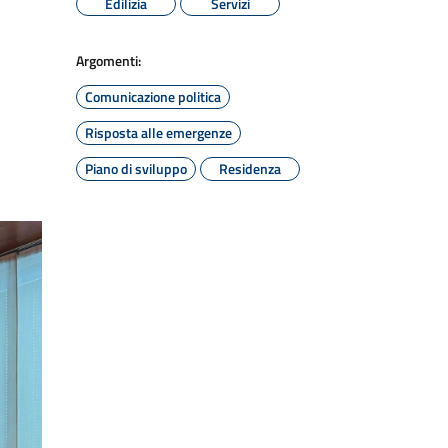
Edilizia
Servizi
Argomenti:
Comunicazione politica
Risposta alle emergenze
Piano di sviluppo
Residenza