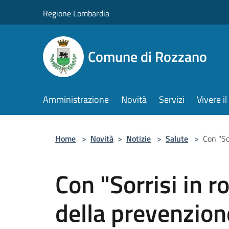
Salta al contenuto principale
Regione Lombardia
Comune di Rozzano
Amministrazione
Novità
Servizi
Vivere 
Home
>
Novità
>
Notizie
>
Salute
>
Con "So
Con "Sorrisi in r
della prevenzion