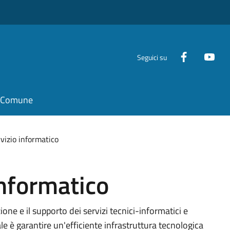
Seguici su
il Comune
rvizio informatico
informatico
one e il supporto dei servizi tecnici-informatici e
e è garantire un'efficiente infrastruttura tecnologica