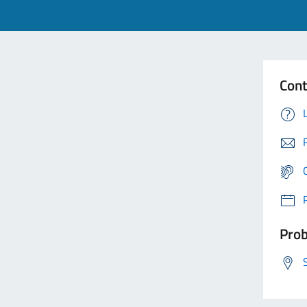
Cont
Prob