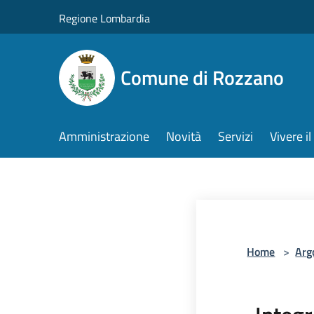
Salta al contenuto principale
Regione Lombardia
Comune di Rozzano
Amministrazione
Novità
Servizi
Vivere 
Home
>
Arg