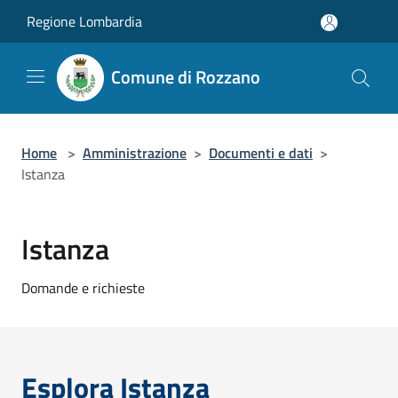
Salta al contenuto principale
Regione Lombardia
Comune di Rozzano
Home
>
Amministrazione
>
Documenti e dati
>
Istanza
Istanza
Domande e richieste
Esplora Istanza