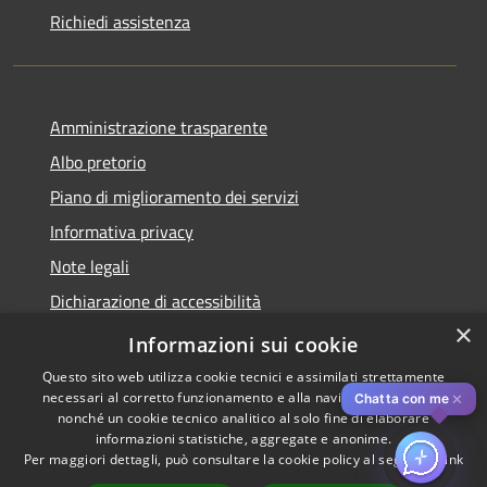
Richiedi assistenza
Amministrazione trasparente
Albo pretorio
Piano di miglioramento dei servizi
Informativa privacy
Note legali
Dichiarazione di accessibilità
×
Obiettivi di accessibilità per l'anno 2025
Informazioni sui cookie
Questo sito web utilizza cookie tecnici e assimilati strettamente
necessari al corretto funzionamento e alla navigazione del sito,
✕
Chatta con me
nonché un cookie tecnico analitico al solo fine di elaborare
informazioni statistiche, aggregate e anonime.
RSS
Copyright © 2026 • Comune di
Per maggiori dettagli, può consultare la cookie policy al seguente
link
Accessibilità
Rozzano • Powered by