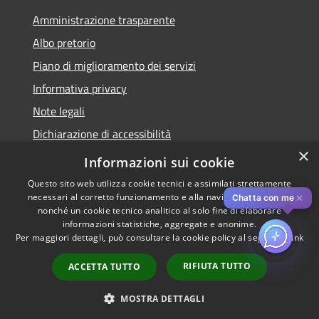
Amministrazione trasparente
Albo pretorio
Piano di miglioramento dei servizi
Informativa privacy
Note legali
Dichiarazione di accessibilità
×
Obiettivi di accessibilità per l'anno 2025
Informazioni sui cookie
Questo sito web utilizza cookie tecnici e assimilati strettamente
necessari al corretto funzionamento e alla navigazione del sito,
✕
Chatta con me
nonché un cookie tecnico analitico al solo fine di elaborare
informazioni statistiche, aggregate e anonime.
RSS
Copyright © 2026 • Comune di
Per maggiori dettagli, può consultare la cookie policy al seguente
link
Accessibilità
Rozzano • Powered by
Privacy
Municipium
Accesso
•
RIFIUTA TUTTO
ACCETTA TUTTO
Cookie
redazione
Mappa del sito
MOSTRA DETTAGLI