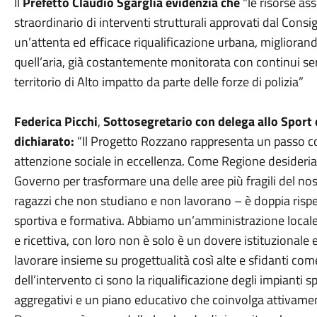
Il
Prefetto Claudio Sgarglia
evidenzia che
"le risorse as
straordinario di interventi strutturali approvati dal Consig
un’attenta ed efficace riqualificazione urbana, migliorando 
quell’aria, già costantemente monitorata con continui serv
territorio di Alto impatto da parte delle forze di polizia”
Federica Picchi
,
Sottosegretario con delega allo Sport
dichiarato:
“Il Progetto Rozzano rappresenta un passo c
attenzione sociale in eccellenza. Come Regione desideria
Governo per trasformare una delle aree più fragili del nos
ragazzi che non studiano e non lavorano – è doppia rispe
sportiva e formativa. Abbiamo un’amministrazione local
e ricettiva, con loro non è solo è un dovere istituzionale 
lavorare insieme su progettualità così alte e sfidanti co
dell’intervento ci sono la riqualificazione degli impianti sp
aggregativi e un piano educativo che coinvolga attivament