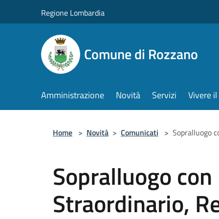
Salta al contenuto principale
Regione Lombardia
Comune di Rozzano
Amministrazione
Novità
Servizi
Vivere 
Home
>
Novità
>
Comunicati
>
Sopralluogo co
Sopralluogo con
Straordinario, R