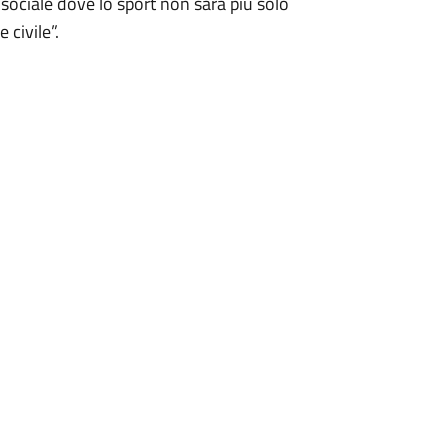
ociale dove lo sport non sarà più solo
 civile”.