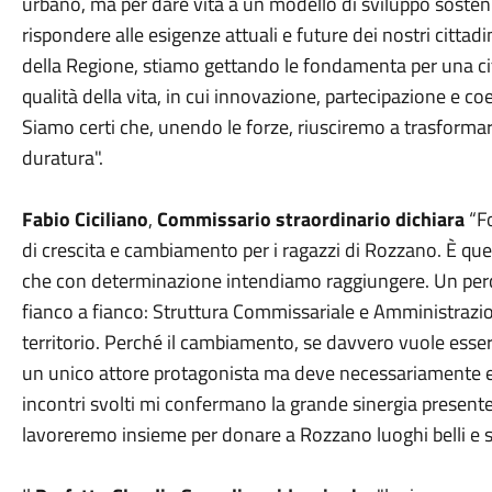
urbano, ma per dare vita a un modello di sviluppo sosteni
rispondere alle esigenze attuali e future dei nostri cittad
della Regione, stiamo gettando le fondamenta per una cit
qualità della vita, in cui innovazione, partecipazione e co
Siamo certi che, unendo le forze, riusciremo a trasformar
duratura".
Fabio Ciciliano
,
Commissario straordinario dichiara
“Fo
di crescita e cambiamento per i ragazzi di Rozzano. È quest
che con determinazione intendiamo raggiungere. Un perc
fianco a fianco: Struttura Commissariale e Amministrazioni
territorio. Perché il cambiamento, se davvero vuole esser
un unico attore protagonista ma deve necessariamente esse
incontri svolti mi confermano la grande sinergia presente
lavoreremo insieme per donare a Rozzano luoghi belli e sa