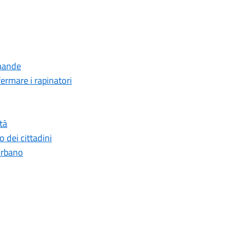
omande
fermare i rapinatori
tà
o dei cittadini
 urbano