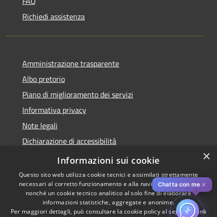
FAQ
Richiedi assistenza
Amministrazione trasparente
Albo pretorio
Piano di miglioramento dei servizi
Informativa privacy
Note legali
Dichiarazione di accessibilità
×
Obiettivi di accessibilità per l'anno 2025
Informazioni sui cookie
Questo sito web utilizza cookie tecnici e assimilati strettamente
necessari al corretto funzionamento e alla navigazione del sito,
✕
Chatta con me
nonché un cookie tecnico analitico al solo fine di elaborare
informazioni statistiche, aggregate e anonime.
RSS
Copyright © 2026 • Comune di
Per maggiori dettagli, può consultare la cookie policy al seguente
link
Rozzano • Powered by