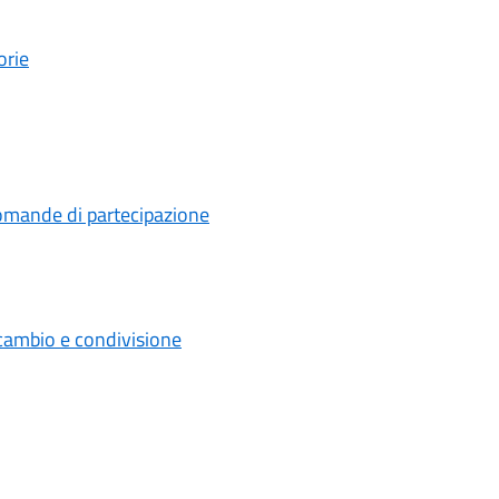
orie
 domande di partecipazione
scambio e condivisione