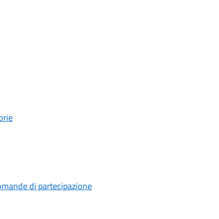
orie
 domande di partecipazione