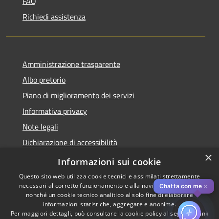
FAQ
Richiedi assistenza
Amministrazione trasparente
Albo pretorio
Piano di miglioramento dei servizi
Informativa privacy
Note legali
Dichiarazione di accessibilità
×
Obiettivi di accessibilità per l'anno 2025
Informazioni sui cookie
Questo sito web utilizza cookie tecnici e assimilati strettamente
necessari al corretto funzionamento e alla navigazione del sito,
✕
Chatta con me
nonché un cookie tecnico analitico al solo fine di elaborare
informazioni statistiche, aggregate e anonime.
RSS
Copyright © 2026 • Comune di
Per maggiori dettagli, può consultare la cookie policy al seguente
link
Rozzano • Powered by