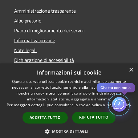
Amministrazione trasparente
Albo pretorio
Piano di miglioramento dei servizi
Informativa privacy
Note legali
Dichiarazione di accessibilità
×
Obiettivi di accessibilità per l'anno 2025
Informazioni sui cookie
Questo sito web utilizza cookie tecnici e assimilati strettamente
necessari al corretto funzionamento e alla navigazione del sito,
✕
Chatta con me
nonché un cookie tecnico analitico al solo fine di elaborare
informazioni statistiche, aggregate e anonime.
RSS
Copyright © 2026 • Comune di
Per maggiori dettagli, può consultare la cookie policy al seguente
link
Accessibilità
Rozzano • Powered by
Privacy
Municipium
Accesso
•
RIFIUTA TUTTO
ACCETTA TUTTO
Cookie
redazione
Mappa del sito
MOSTRA DETTAGLI