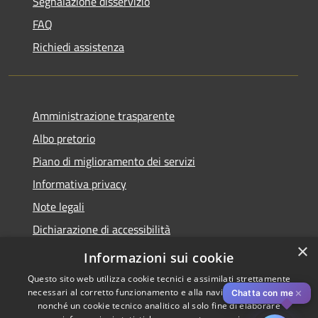
Segnalazione disservizio
FAQ
Richiedi assistenza
Amministrazione trasparente
Albo pretorio
Piano di miglioramento dei servizi
Informativa privacy
Note legali
Dichiarazione di accessibilità
×
Obiettivi di accessibilità per l'anno 2025
Informazioni sui cookie
Questo sito web utilizza cookie tecnici e assimilati strettamente
necessari al corretto funzionamento e alla navigazione del sito,
✕
Chatta con me
nonché un cookie tecnico analitico al solo fine di elaborare