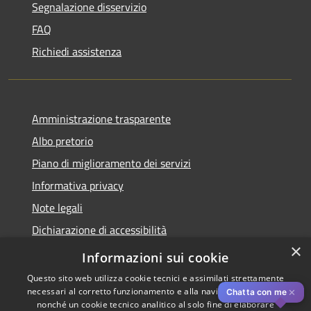
Segnalazione disservizio
FAQ
Richiedi assistenza
Amministrazione trasparente
Albo pretorio
Piano di miglioramento dei servizi
Informativa privacy
Note legali
Dichiarazione di accessibilità
×
Obiettivi di accessibilità per l'anno 2025
Informazioni sui cookie
Questo sito web utilizza cookie tecnici e assimilati strettamente
necessari al corretto funzionamento e alla navigazione del sito,
✕
Chatta con me
nonché un cookie tecnico analitico al solo fine di elaborare