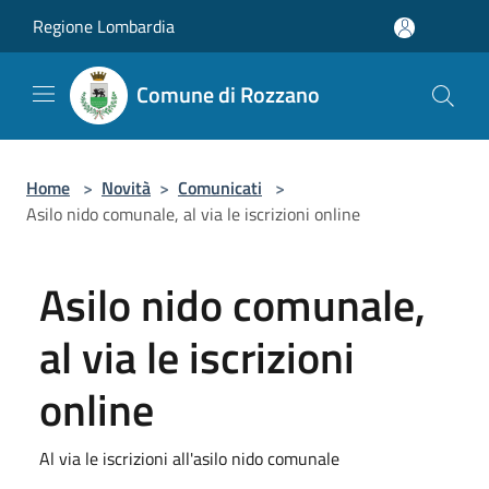
Salta al contenuto principale
Regione Lombardia
Comune di Rozzano
Home
>
Novità
>
Comunicati
>
Asilo nido comunale, al via le iscrizioni online
Asilo nido comunale,
al via le iscrizioni
online
Al via le iscrizioni all'asilo nido comunale