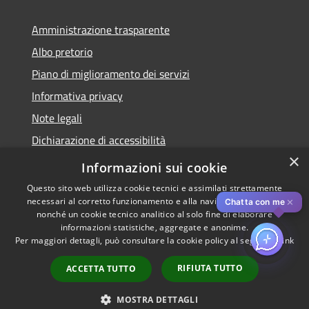
Amministrazione trasparente
Albo pretorio
Piano di miglioramento dei servizi
Informativa privacy
Note legali
Dichiarazione di accessibilità
×
Obiettivi di accessibilità per l'anno 2025
Informazioni sui cookie
Questo sito web utilizza cookie tecnici e assimilati strettamente
necessari al corretto funzionamento e alla navigazione del sito,
✕
Chatta con me
nonché un cookie tecnico analitico al solo fine di elaborare
informazioni statistiche, aggregate e anonime.
RSS
Copyright © 2026 • Comune di
Per maggiori dettagli, può consultare la cookie policy al seguente
link
Accessibilità
Rozzano • Powered by
Privacy
Municipium
Accesso
•
RIFIUTA TUTTO
ACCETTA TUTTO
Cookie
redazione
Mappa del sito
MOSTRA DETTAGLI