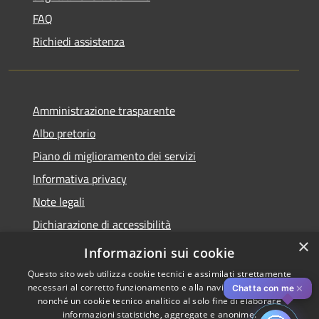
FAQ
Richiedi assistenza
Amministrazione trasparente
Albo pretorio
Piano di miglioramento dei servizi
Informativa privacy
Note legali
Dichiarazione di accessibilità
×
Obiettivi di accessibilità per l'anno 2025
Informazioni sui cookie
Questo sito web utilizza cookie tecnici e assimilati strettamente
necessari al corretto funzionamento e alla navigazione del sito,
✕
Chatta con me
nonché un cookie tecnico analitico al solo fine di elaborare
informazioni statistiche, aggregate e anonime.
Copyright © 2026 • Comune di