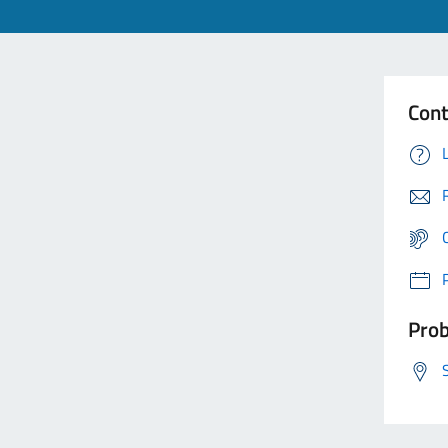
Cont
Prob