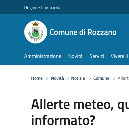
Salta al contenuto principale
Regione Lombardia
Comune di Rozzano
Amministrazione
Novità
Servizi
Vivere 
Home
>
Novità
>
Notizie
>
Comune
>
Aller
Allerte meteo, q
informato?