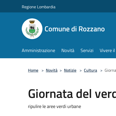
Salta al contenuto principale
Regione Lombardia
Comune di Rozzano
Amministrazione
Novità
Servizi
Vivere 
Home
>
Novità
>
Notizie
>
Cultura
>
Giorna
Giornata del ver
ripulire le aree verdi urbane