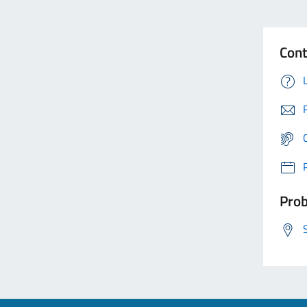
Cont
Prob