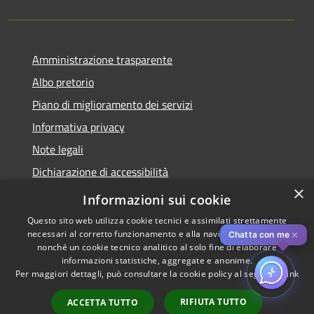
Amministrazione trasparente
Albo pretorio
Piano di miglioramento dei servizi
Informativa privacy
Note legali
Dichiarazione di accessibilità
×
Obiettivi di accessibilità per l'anno 2025
Informazioni sui cookie
Questo sito web utilizza cookie tecnici e assimilati strettamente
necessari al corretto funzionamento e alla navigazione del sito,
✕
Chatta con me
nonché un cookie tecnico analitico al solo fine di elaborare
informazioni statistiche, aggregate e anonime.
RSS
Copyright © 2026 • Comune di
Per maggiori dettagli, può consultare la cookie policy al seguente
link
Accessibilità
Rozzano • Powered by
Privacy
Municipium
Accesso
•
RIFIUTA TUTTO
ACCETTA TUTTO