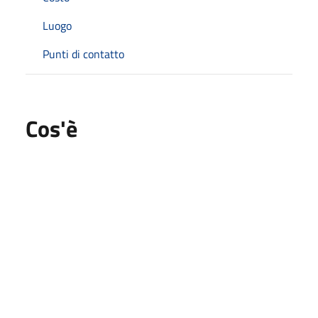
Luogo
Punti di contatto
Cos'è
La fondazione AIRC, in occasione della festa della
mamma, organizza una raccolta fondi a favore della
ricerca oncologica italiana attraverso la distribuzione di
piantine di azalee in cambio di un contributo.
L'appuntamento è domenica 12 maggio dalle ore 7 alle
ore 17 presso piazza Berlinguer - Ponte Sesto
L'iniziativa si svolge con il patrocinio del Comune di
Rozzano