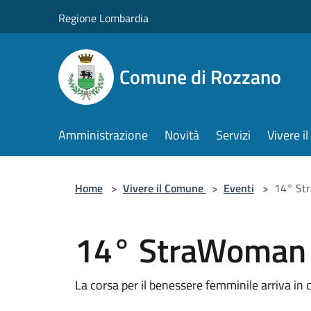
Salta al contenuto principale
Regione Lombardia
Comune di Rozzano
Amministrazione
Novità
Servizi
Vivere 
Home
>
Vivere il Comune
>
Eventi
>
14° St
14° StraWoman
La corsa per il benessere femminile arriva in c