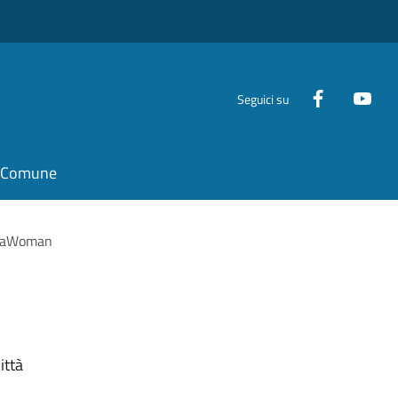
Seguici su
il Comune
raWoman
ittà