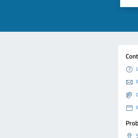
Cont
Prob