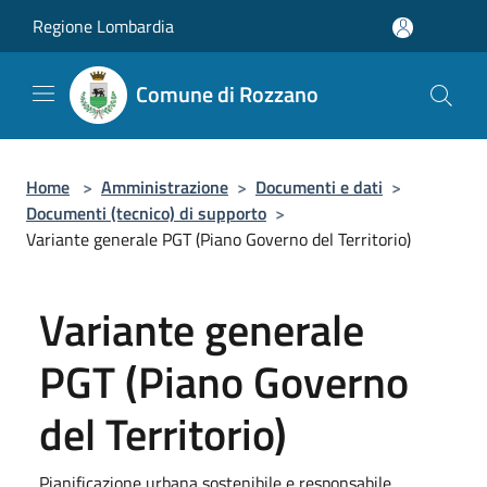
Salta al contenuto principale
Regione Lombardia
Comune di Rozzano
Home
>
Amministrazione
>
Documenti e dati
>
Documenti (tecnico) di supporto
>
Variante generale PGT (Piano Governo del Territorio)
Variante generale
PGT (Piano Governo
del Territorio)
Pianificazione urbana sostenibile e responsabile