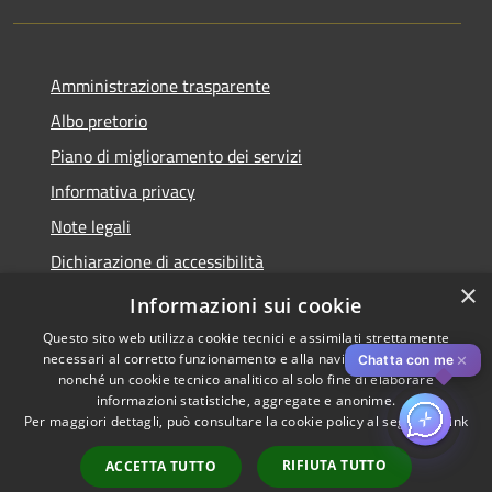
Amministrazione trasparente
Albo pretorio
Piano di miglioramento dei servizi
Informativa privacy
Note legali
Dichiarazione di accessibilità
×
Obiettivi di accessibilità per l'anno 2025
Informazioni sui cookie
Questo sito web utilizza cookie tecnici e assimilati strettamente
necessari al corretto funzionamento e alla navigazione del sito,
✕
Chatta con me
nonché un cookie tecnico analitico al solo fine di elaborare
informazioni statistiche, aggregate e anonime.
RSS
Copyright © 2026 • Comune di
Per maggiori dettagli, può consultare la cookie policy al seguente
link
Accessibilità
Rozzano • Powered by
Privacy
Municipium
Accesso
•
RIFIUTA TUTTO
ACCETTA TUTTO
Cookie
redazione